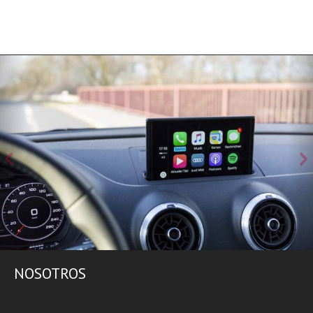
Anterior
Si
NOSOTROS