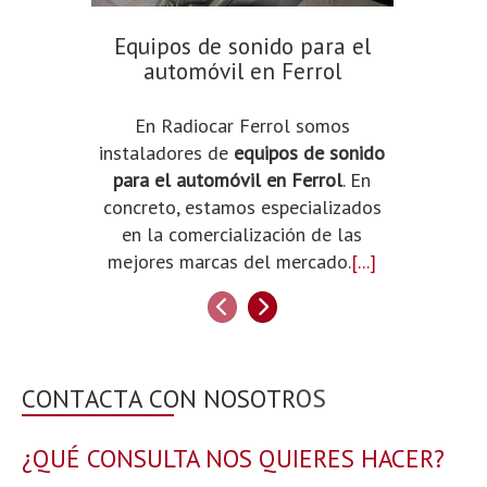
Equipos de sonido para el
Tie
automóvil en Ferrol
a
En Radiocar Ferrol somos
Radiocar
instaladores de
equipos de sonido
1994.
para el automóvil en Ferrol
. En
tienda 
concreto, estamos especializados
en Ferro
en la comercialización de las
que la 
mejores marcas del mercado.
[...]
Anterior
Siguiente
¿QUÉ CONSULTA NOS QUIERES HACER?