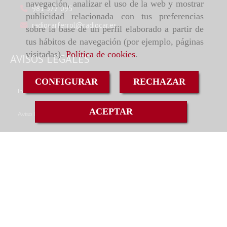
navegación, analizar el uso de la web y mostrar
981 372 095
publicidad relacionada con tus preferencias
radiocarferrol
radiocar.es
sobre la base de un perfil elaborado a partir de
tus hábitos de navegación (por ejemplo, páginas
visitadas).
Política de cookies
.
AVISOS LEGALES
CONFIGURAR
RECHAZAR
Inicio
ACEPTAR
Aviso legal
Política de cookies
Política de privacidad