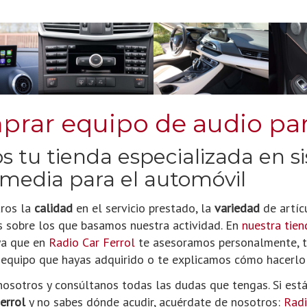
rar equipo de audio para
 tu tienda especializada en s
media para el automóvil
ros la
calidad
en el servicio prestado, la
variedad
de artíc
es sobre los que basamos nuestra actividad. En
nuestra tien
 ya que en
Radio Car Ferrol
te asesoramos personalmente, te
equipo que hayas adquirido o te explicamos cómo hacerlo s
nosotros y consúltanos todas las dudas que tengas. Si es
errol
y no sabes dónde acudir, acuérdate de nosotros:
Radi