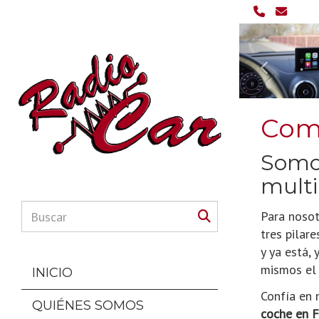
Anterior
Comp
Somos
multi
Para nosot
tres pilar
y ya está,
mismos el 
INICIO
Confía en 
QUIÉNES SOMOS
coche en F